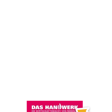
aus Holz alles so
machen kannst."